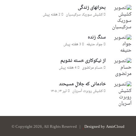
بحرانهای زندگی
کشیش سوریک سرکیسیان
2 هفته پیش
سنگ زنده
جواد حنیفه
3 هفته پیش
از نیکوکاری خسته نشویم
حسام مرتضوی
4 هفته پیش
خادمانی که جلالِ مسیحند
کشیش روبرت آسریان
تیر ۱۴, ۱۴۰۵
© Copyright 2026, All Rights Reserved |
Designed by AmirCloud