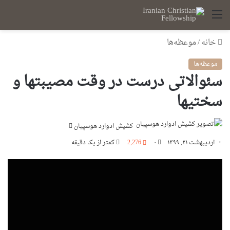
منو
خانه
/
موعظه‌ها
موعظه‌ها
سئوالاتى درست در وقت مصیبتها و
سختیها
ارسال
كشيش ادوارد هوسپيان
ایمیل
اردیبهشت ۲۱, ۱۳۹۹
۰
2,276
کمتر از یک دقیقه