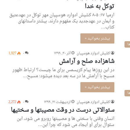
توکل به خدا
ارمیا ۱۷: ۵-۸ کشیش ادوارد هوسپیان مهر توکل در عهدعتیق
و ایمان در عهدجدید یک مفهوم دارند. بیشتر داستانهای
کتاب…
بیشتر بخوانید »
ا
كشيش ادوارد هوسپيان
آذر ۳۰, ۱۳۹۹
۰
1,927
شاهزاده صلح و آرامش
در این روزها پیام کریسمس برای ما چیست؟ ارتباط ظهور
مسیح با آرامش ما در سه بعد دیده میشود: مسیح…
بیشتر بخوانید »
ا
كشيش ادوارد هوسپيان
اردیبهشت ۲۱, ۱۳۹۹
۰
2,272
سئوالاتى درست در وقت مصیبتها و سختیها
انسان وقتی با سختی ها و مصیبتها روبرو می شود، این
سئوال برای او ایجاد می شود که چرا این…