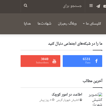
س
یوتیوب
تلگرام
سایدبار
جستجو
برای
کلیسای ما
وبلاگ رهبران
شهادت‌ها
هدایا
ما را در شبکه‌های اجتماعی دنبال کنید
3040
6531
Subscribers
Fans
آخرین مطالب
اطاعت در امور کوچک
کشیش شهریار گرجى
4 روز پیش