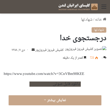
منو
خانه
/
شهادت‏ها
شهادت‏ها
درجستجوی خدا
کشیش فیروز فیروزپور
ا
دی ۱۱, ۱۳۸۸
ر
۰
721
کمتر از یک دقیقه
س
ا
https://www.youtube.com/watch?v=3CnVBm98KEE
ل
ا
دانلود فایل صوتی
ی
م
ی
نمایش بیشتر
ل