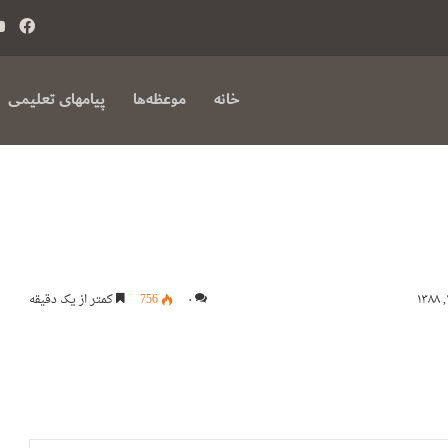
فی
بوک
خانه
موعظه‌ها
پیامهای تعلیمی
۰
756
کمتر از یک دقیقه