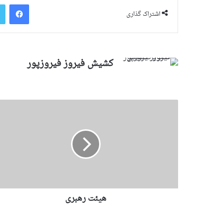
فیس بوک
م
اشتراک گذاری
ی
ل
کشیش فیروز فیروزپور
هیئت رهبری