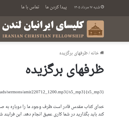
پیدا کردن ما
تماس با ما
شنبه ۱۷ مرداد ۱۴۰۵
خانه
/
ظرفهای برگزیده
ظرفهای برگزیده
{s5_mp3}https://icfonline.co.uk/wp-content/uploads/sermons/amir220712_1200.mp3{/s5_mp3}
خدای کتاب مقدس قادر است ‍ظرف وجود ما را دوباره به صورت
کند باید بگذارید در شما کاری عمیق انجام دهد. این فرایند ش