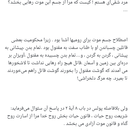
مرد شقی‌ای هستم ! کیست که مرا از جسم این موت رهایی بخشد؟
…
اصطلاح جسم موت برای رومیها آشنا بود . زیرا محکومیت بعضی
قاتلین چسباندن او با طناب سفت به مقتول بود .تمام بدن ،پیشانی به
پیشانی ، گردن به گردن ، و…تمام بدن چسبیده به مقتول ،آویزان بر
دره‌ای بین زمین و آسمان .قاتل هیچ راه رهایی نداشت تا لاشخورها
می آمدند که گوشت مقتول را بخورند گوشت قاتل راهم می‌خوردند
تا بمیرد. چه مرگ دلخراشی!
ولی بلافاصله پولس در باب ۸ آیۀ ۲ در پاسخ آن سئوال می‌فرماید:
شریعت روح حیات ، قانون حیات بخش روح خدا مرا از اسارت روح
گناه و قانون موت آزادی می بخشد .