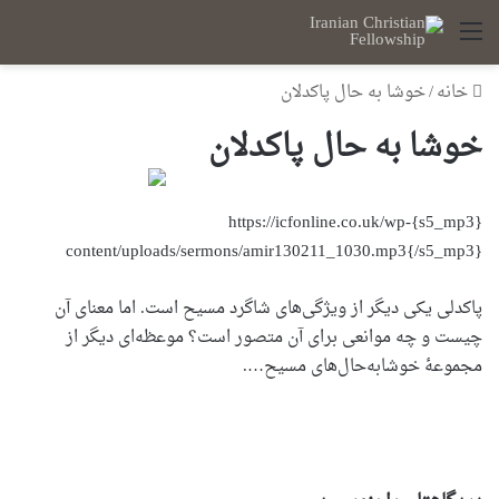
منو
خانه
/
خوشا به حال پاکدلان
خوشا به حال پاکدلان
{s5_mp3}https://icfonline.co.uk/wp-
content/uploads/sermons/amir130211_1030.mp3{/s5_mp3}
پاکدلی یکی دیگر از ویژگی‌های شاگرد مسیح است. اما معنای آن
چیست و چه موانعی برای آن متصور است؟ موعظه‌ای دیگر از
مجموعۀ خوشا‌به‌حال‌های مسیح….