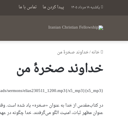
پیدا کردن ما
تماس با ما
یکشنبه ۱۸ مرداد ۱۴۰۵
خانه
/
خداوند صخرۀ من
خداوند صخرۀ من
{s5_mp3}https://icfonline.co.uk/wp-content/uploads/sermons/elias230511_1200.mp3{/s5_mp3}
در کتاب‌مقدس از خدا به عنوان «صخره» یاد شده است. وقت
عنوان مظهر ثبات، امنیت الگو می‌گرفتند. خدا چگونه در ع