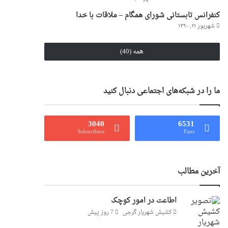
کنفرانس تابستانی شورای همگام – ملاقات با خدا
شهریور ۲۱, ۱۳۹۰
همه (40)
ما را در شبکه‌های اجتماعی دنبال کنید
3040
6531
Subscribers
Fans
آخرین مطالب
اطاعت در امور کوچک
کشیش شهریار گرجى
7 روز پیش