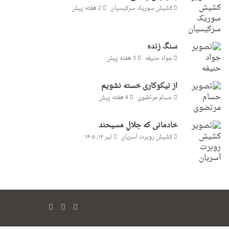
کشیش سوریک سرکیسیان
2 هفته پیش
سنگ زنده
جواد حنیفه
3 هفته پیش
از نیکوکاری خسته نشویم
حسام مرتضوی
4 هفته پیش
خادمانی که جلالِ مسیحند
کشیش روبرت آسریان
تیر ۱۴, ۱۴۰۵
فیس
یوتیوب
تلگرام
بوک