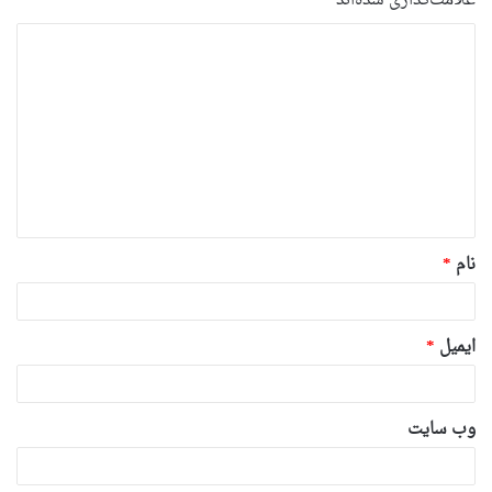
علامت‌گذاری شده‌اند
*
د
ی
د
گ
ا
ه
*
نام
*
ایمیل
*
وب‌ سایت