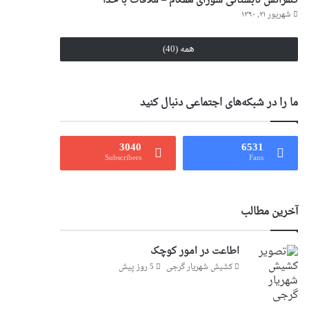
کنفرانس تابستانی شورای همگام – ملاقات با خدا
شهریور ۲۱, ۱۳۹۰
همه (40)
ما را در شبکه‌های اجتماعی دنبال کنید
3040
6531
Subscribers
Fans
آخرین مطالب
اطاعت در امور کوچک
کشیش شهریار گرجى
5 روز پیش