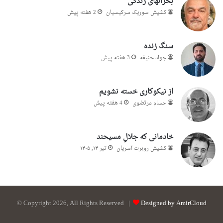
بحرانهای زندگی
کشیش سوریک سرکیسیان
2 هفته پیش
سنگ زنده
جواد حنیفه
3 هفته پیش
از نیکوکاری خسته نشویم
حسام مرتضوی
4 هفته پیش
خادمانی که جلالِ مسیحند
کشیش روبرت آسریان
تیر ۱۴, ۱۴۰۵
© Copyright 2026, All Rights Reserved |
Designed by AmirCloud