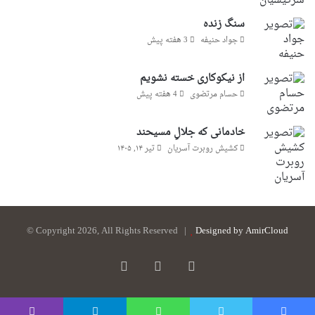
سنگ زنده
جواد حنیفه
3 هفته پیش
از نیکوکاری خسته نشویم
حسام مرتضوی
4 هفته پیش
خادمانی که جلالِ مسیحند
کشیش روبرت آسریان
تیر ۱۴, ۱۴۰۵
© Copyright 2026, All Rights Reserved |
Designed by AmirCloud
فیس
یوتیوب
تلگرام
بوک