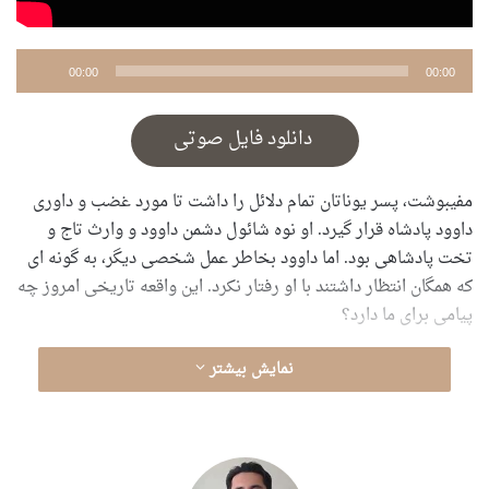
پخش‌کننده
00:00
00:00
صوت
دانلود فایل صوتی
مفیبوشت، پسر یوناتان تمام دلائل را داشت تا مورد غضب و داورى
داوود پادشاه قرار گیرد. او نوه شائول دشمن داوود و وارث تاج و
تخت پادشاهى بود. اما داوود بخاطر عمل شخصى دیگر، به گونه اى
که همگان انتظار داشتند با او رفتار نکرد. این واقعه تاریخى امروز چه
پیامى براى ما دارد؟
نمایش بیشتر