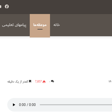
فی
بوک
خانه
موعظه‌ها
پیامهای تعلیمی
۰
7,057
کمتر از یک دقیقه