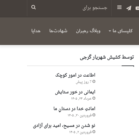
س
یوتیوب
تلگرام
سایدبار
جستجو
برای
کلیسای ما
وبلاگ رهبران
شهادت‌ها
هدایا
توسط کشیش شهریار گرجى
اطاعت در امور کوچک
7 روز پیش
ایمانی در خور ستایش
خرداد ۲۴, ۱۴۰۵
امانتِ خدا در دستانِ ما
فروردین ۳۰, ۱۴۰۵
نو شدن در مسیح، امید برای آزادی
فروردین ۲, ۱۴۰۵