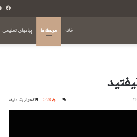
فی
بوک
خانه
موعظه‌ها
پیامهای تعلیمی
یفتید
۰
2,050
کمتر از یک دقیقه