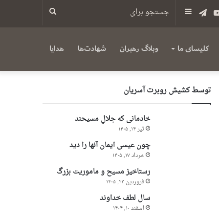
س
یوتیوب
تلگرام
سایدبار
جستجو
برای
کلیسای ما
وبلاگ رهبران
شهادت‌ها
هدایا
توسط کشیش روبرت آسریان
خادمانی که جلالِ مسیحند
تیر ۱۴, ۱۴۰۵
چون عیسی ایمان آنها را دید
خرداد ۱۷, ۱۴۰۵
رستاخیز مسیح و ماموریت بزرگ
فروردین ۲۳, ۱۴۰۵
سال لطف خداوند
اسفند ۱۰, ۱۴۰۴