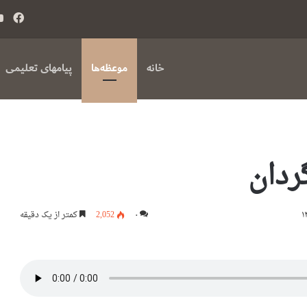
فی
بوک
خانه
موعظه‌ها
پیامهای تعلیمی
ردان
۰
2,052
کمتر از یک دقیقه