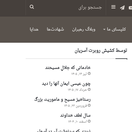
س
یوتیوب
تلگرام
سایدبار
جستجو
برای
کلیسای ما
وبلاگ رهبران
شهادت‌ها
هدایا
توسط کشیش روبرت آسریان
خادمانی که جلالِ مسیحند
تیر ۱۴, ۱۴۰۵
چون عیسی ایمان آنها را دید
خرداد ۱۷, ۱۴۰۵
رستاخیز مسیح و ماموریت بزرگ
فروردین ۲۳, ۱۴۰۵
سال لطف خداوند
اسفند ۱۰, ۱۴۰۴
نبردی که سرنوشت آن در آسمان