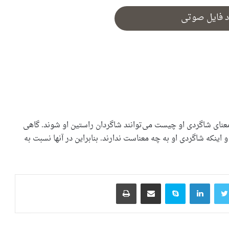
د فایل صوتی
عنای شاگردی او چیست می‌توانند شاگردان راستین او شوند. گاهی
نکه شاگردی او به چه معناست ندارند. بنابراین در آنها نسبت به
ک
توییتر
لینکدین
اسکایپ
اشتراک گذاری از طریق ایمیل
چاپ