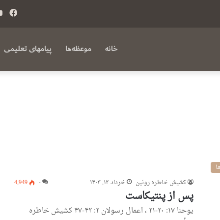
فی
بوک
خانه
موعظه‌ها
پیامهای تعلیمی
ا
کشیش خاطره روئین
خرداد ۱۳, ۱۴۰۳
۰
4,949
پس از پنتیکاست
یوحنا ۱۷: ۲۰-۲۱ ، اعمال رسولان ۲: ۴۲-۴۷ کشیش خاطره