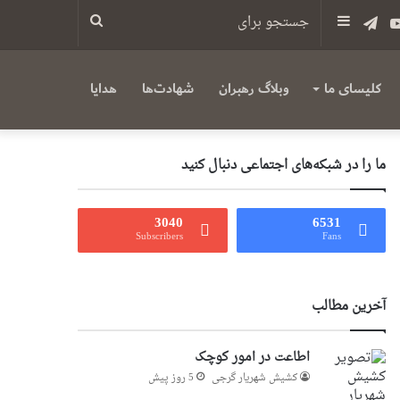
س
یوتیوب
تلگرام
سایدبار
جستجو
برای
کلیسای ما
وبلاگ رهبران
شهادت‌ها
هدایا
ما را در شبکه‌های اجتماعی دنبال کنید
3040
6531
Subscribers
Fans
آخرین مطالب
اطاعت در امور کوچک
کشیش شهریار گرجى
5 روز پیش