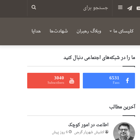
س
یوتیوب
تلگرام
سایدبار
جستجو
برای
کلیسای ما
وبلاگ رهبران
شهادت‌ها
هدایا
ما را در شبکه‌های اجتماعی دنبال کنید
3040
6531
Subscribers
Fans
آخرین مطالب
اطاعت در امور کوچک
کشیش شهریار گرجى
6 روز پیش