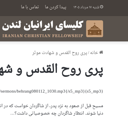
پیدا کردن ما
تماس با ما
شنبه ۱۷ مرداد ۱۴۰۵
خانه
/
پری روح القدس و شهادت موثر
پری روح القدس و شه
{s5_mp3}https://icfonline.co.uk/wp-content/uploads/sermons/behrang080112_1030.mp3{/s5_mp3}
مسیح قبل از صعود به نزد پدر، از شاگردان خواست که در انت
دنیا شوند. انتظار شاگردان چه خصوصیاتی داشت؟…