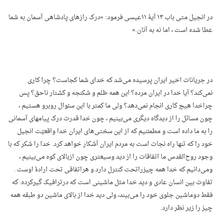
در انجیل متی باب ۱۳ آیۀ ۱۱عیسی فرمود: «درک رازهای پادشاهی آسمان به شما
عطا شده است ، اما نه به آنان.»
در جریانات اخیر ایران پرسیده می‌شد که خدای شما کجاست؟ چرا کاری
نمی‌کند؟ آیا خدا در ایران مرده؟ این همه ظلم و شکنجه و کشتار ناحق؟ پس
چراخدا هیچ کاری انجام نمی‌دهد؟ ولی ما کمتر با این سئوال روبرو هستیم ،
چون مسائل را از دیدگاه دیگری می‌بینیم ، چون خدا قدرت درک پیامهای آسمانی
را به ما داده است و مطمئنیم که از این سختی‌های ایران خدا واقعیّت انجیل
خود را که تنها راه نجات است به مردم ایران آشکار خواهد کرد. خدا را شکر که با
وجود روح‌القدس ما اتفاقات را از دید وسیعتری چون ازبالای کوه می‌بینیم ،
ومی‌دانیم که خدا همه چیزراتحت کنترل دارد و هراتفاقی تحت ارادۀ اوست .
تفاوت بین انسان عادی و دید خدا مثل ماشینی است که درترافیک گیرکرده. که
فقط دوماشین جلوی خود را می‌بیند، ولی دید خدا از بالای ماشین دو طبقه همه
چیز را زیر نظر دارد.