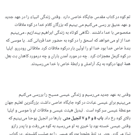
تم کوه در کتاب مقدس جایگاه خاصی دارد . وقتی زندگی انبیاء را در عهد جدید
و عهد عتیق بر رسی می‌کنیم می بینیم که بزرگان کلام خدا در کوه ملاقات
مخصوص با خدا داشتند . نگاهی کوتاه به زندگی ابراهیم بیندازیم ، می‌‌بینیم
خدا از او می‌خواهد که اسحق را در کوه به حضور خدا قربانی کند . یا موسی که
بندۀ خاص خدا بود خدا او را اولّین بار درکوه ملاقات کرد. ملاقاتی رودررو. ایلیا
در کوه کرمل معجزات کرد . چه در مورد آمدن باران و چه درمورد کاهنان بت بعل.
همۀ اینها درکوه به یک آرامش و رابطۀ خاص با خدا می‌رسیدند.
وقتی به عهد جدید می‌رسیم و زندگی عیسی مسیح را بررسی می‌کنیم
می‌بینیم برای عیسی عبادت در کوه جایگاه خاصی داشت. بزرگترین تعلیم جهان
موعظۀ عیسی سر کوه است . تبدیل هیئت عیسی و ملاقات او با موسی و ایلیا
بالای کوه رخ داد.
باب ۵ و ۶ و ۷ انجیل متی
. بارها در انجیل یوحنا می‌بینیم که
وقتی عیسی خسته بود یا خبری به او می‌رسید به کوه می‌رفت و با پدر رازو
نیاز می‌کرد . حتی در تپّۀ جلجتا بود که عیسی را به صلیب کشیدند . در کتاب