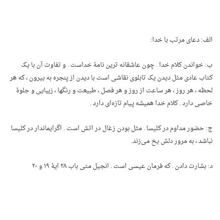
الف: دعای مرتب با خدا:
ب: خواندن کلام خدا . چون عاشقانه ترین نامۀ خداست . و تفاوت آن با یک
کتاب عادی مثل دیدن یک تابلوی نقاشی است با دیدن از پنجره به بیرون ، که هر
لحظه ، هر روز ، هر ساعت از روز و هر فصل ، طبیعت و رنگها ، زیبایی و جلوۀ
خاصی دارد . کلام خدا همیشه پیام تازه‌ای دارد .
ج: حضور مداوم در کلیسا . مثل بودن زغال در اتش است . اگرایماندار در کلیسا
نباشد ، به مرور دلش یخ می‌زند.
د: بشارت دادن . که فرمان عیسی است . انجیل متی باب ۲۸ ایۀ ۱۹ و ۲۰