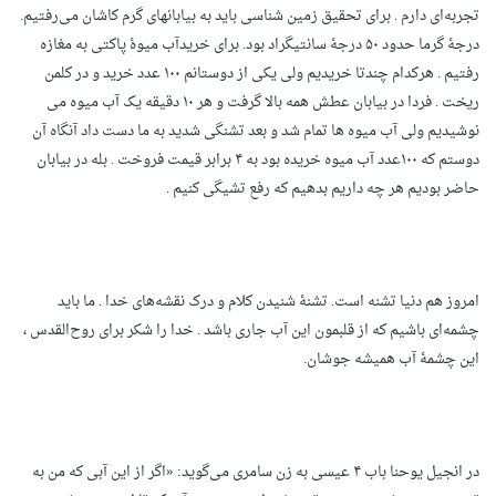
تجربه‌ای دارم . برای تحقیق زمین شناسی باید به بیابانهای گرم کاشان می‌رفتیم.
درجۀ گرما حدود ۵۰ درجۀ سانتیگراد بود. برای خریدآب میوۀ پاکتی به مغازه
رفتیم . هرکدام چندتا خریدیم ولی یکی از دوستانم ۱۰۰ عدد خرید و در کلمن
ریخت . فردا در بیابان عطش همه بالا گرفت و هر ۱۰ دقیقه یک آب میوه می
نوشیدیم ولی آب میوه ها تمام شد و بعد تشنگی شدید به ما دست داد آنگاه آن
دوستم که ۱۰۰عدد آب میوه خریده بود به ۴ برابر قیمت فروخت . بله در بیابان
حاضر بودیم هر چه داریم بدهیم که رفع تشیگی کنیم .
امروز هم دنیا تشنه است. تشنۀ شنیدن کلام و درک نقشه‌های خدا . ما باید
چشمه‌ای باشیم که از قلبمون این آب جاری باشد . خدا را شکر برای روح‌القدس ،
این چشمۀ آب همیشه جوشان.
در انجیل یوحنا باب ۴ عیسی به زن سامری می‌گوید: «اگر از این آبی که من به