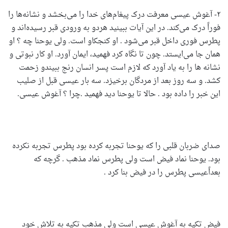
۲- آغوش عیسی معرفت درک پیغام‌های خدا را می‌بخشد و نشانه‌ها را
فوراً درک می‌کند. در این آیات ببینید هردو به ورودی قبر رسیده‌اند و
پطرس فوری داخل قبر می‌شود . او کنجکاو است. ولی یوحنا چه ؟ او
همان جا می‌ایستد. چون تا نگاه کرد فهمید، ایمان آورد. او کار نبوتی و
نشانه ها را به یاد آورد که لازم‌ است پسر انسان رنج ببیندو زحمت
کشد. و سه روز بعد از مردگان برخیزد. سه بار عیسی قبل از صلیب
این خبر را داده بود . حالا تا یوحنا دید فهمید .چرا ؟ آغوش عیسی.
صدای ضربان قلبی را که یوحنا تجربه کرده بود پطرس تجربه نکرده
بود. یوحنا نماد فیض است ولی پطرس نماد مذهب . گرچه که
بعداًعیسی پطرس را در فیض بنا کرد .
فیض تکیه به آغوش عیسی است ولی مذهب تکیه به تلاش خود