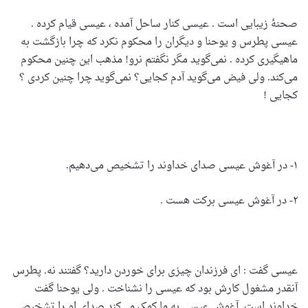
صحنۀ زیبایی است . عیسی کنار سا‌حل آمده ، عیسی قیام کرده .
عیسی پطرس و یوحنا و دیگران را محکوم نکرد که چرا بازگشت به
ماهیگیری کرده . نمی‌گوید مگر نگفتم نرو! مذهب این چنین محکوم
می‌کند. ولی فیض می‌گوید آدم کجایی؟ نمی‌گوید چرا چنین کردی ؟
کجایی !
۱- در آغوش عیسی صدای خداوند را تشخیص می‌دهیم.
۲- در آغوش عیسی برکت هست .
عیسی گفت : ای فرزندان چیزی برای خوردن دارید؟ گفتند نه. پطرس
آنقدر مشغول کارش بود که عیسی را نشناخت . ولی یوحنا گفت
خداوند است. آغوش عیسی به ما کمک می‌کند صدای او را تشخیص