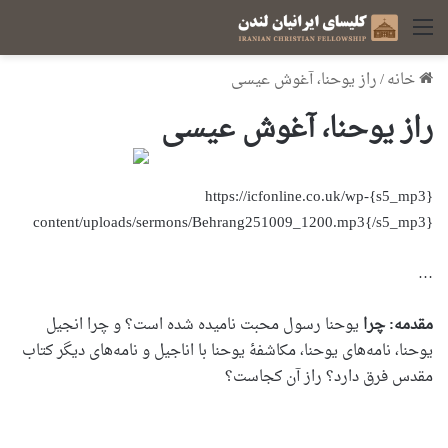
منو
خانه
/
راز یوحنا، آغوش عیسی
راز یوحنا، آغوش عیسی
{s5_mp3}https://icfonline.co.uk/wp-
content/uploads/sermons/Behrang251009_1200.mp3{/s5_mp3}
…
مقدمه: چرا
یوحنا رسول محبت نامیده شده است؟ و چرا انجیل
یوحنا، نامه‌های یوحنا، مکاشفۀ یوحنا با اناجیل و نامه‌های دیگر کتاب
مقدس فرق دارد؟ راز آن کجاست؟