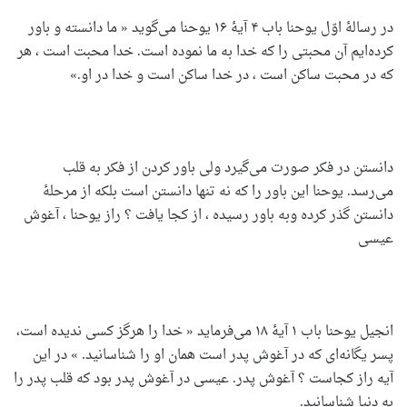
در رسالۀ اوّل یوحنا باب ۴ آیۀ ۱۶ یوحنا می‌گوید « ما دانسته و باور
کرده‌ایم آن محبتی را که خدا به ما نموده است. خدا محبت است ، هر
که در محبت ساکن است ، در خدا ساکن است و خدا در او.»
دانستن در فکر صورت می‌گیرد ولی باور کردن از فکر به قلب
می‌رسد. یوحنا این باور را که نه تنها دانستن است بلکه از مرحلۀ
دانستن گذر کرده وبه باور رسیده ، از کجا یافت ؟ راز یوحنا ، آغوش
عیسی
انجیل یوحنا باب ۱ آیۀ ۱۸ می‌فرماید « خدا را هرگز کسی ندیده است،
پسر یگانه‌ای که در آغوش پدر است همان او را شناسانید. » در این
آیه راز کجاست ؟ آغوش پدر. عیسی در آغوش پدر بود که قلب پدر را
به دنیا شناسانید.