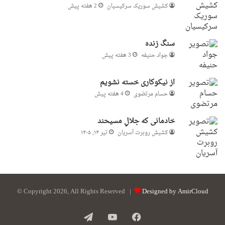
کشیش سوریک سرکیسیان
2 هفته پیش
سنگ زنده
جواد حنیفه
3 هفته پیش
از نیکوکاری خسته نشویم
حسام مرتضوی
4 هفته پیش
خادمانی که جلالِ مسیحند
کشیش روبرت آسریان
تیر ۱۴, ۱۴۰۵
© Copyright 2026, All Rights Reserved |
Designed by AmirCloud
فیس
یوتیوب
تلگرام