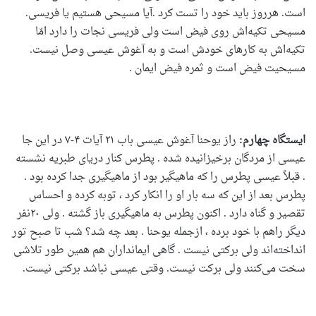
است. هرروز باید خود را تست کرد .آیا مسیحی هستیم یا فریسی.
مسیحی تکیه‌اش روی فیض است ولی فریسی نجات را دارد امّا
تکیه‌اش به کارهای خودش است و به آغوش عیسی وصل نیست.
مسیحیت فیض است و ثمره فیض ایمان .
ایستگاه چهارم:
راز یوحنا آغوش عیسی باب ۲۱ آیات ۴-۷ در این جا
عیسی از مردگان برخیزانیده شده . پطرس کنار دریای طبریه نشسته
. قبلاً عیسی پطرس را که ماهیگیر بود از ماهیگیری جدا کرده بود .
پطرس بعد از این که سه بار او را انکار کرد ، توبه کرده و احساس
تقصیر و گناه دارد . اکنون پطرس به ماهیگیری باز گشته . ولی ۲۰نفر
دیگر راهم با خود برده ، ازجمله یوحنا . بعد چه شد؟ شب تا صبح تور
انداخته‌اند ولی برکتی نیست . گاهی ایمانداران هم همین طور تلاشی
سخت می‌کنند ولی برکت نیست. وقتی عیسی نباشد برکتی نیست.