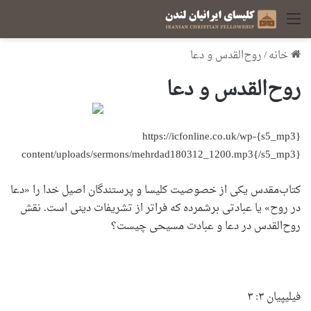
منو
خانه
/
روح‌القدس و دعا
روح‌القدس و دعا
{s5_mp3}https://icfonline.co.uk/wp-
content/uploads/sermons/mehrdad180312_1200.mp3{/s5_mp3}
کتاب‌مقدس یکی از خصوصیت کلیسا و پرستندگان اصیل خدا را «دعا
در روح» یا عبادتی برشمرده که فراتر از تشریفات دینی است. نقش
روح‌القدس در دعا و عبادت مسیحی چیست؟
فیلیپیان ۳: ۳