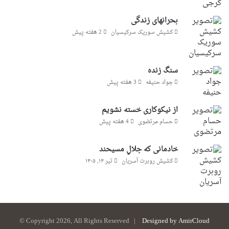
بحرانهای زندگی
کشیش سوریک سرکیسیان
2 هفته پیش
سنگ زنده
جواد حنیفه
3 هفته پیش
از نیکوکاری خسته نشویم
حسام مرتضوی
4 هفته پیش
خادمانی که جلالِ مسیحند
کشیش روبرت آسریان
تیر ۱۴, ۱۴۰۵
© Copyright 2026, All Rights Reserved |
Designed by AmirCloud