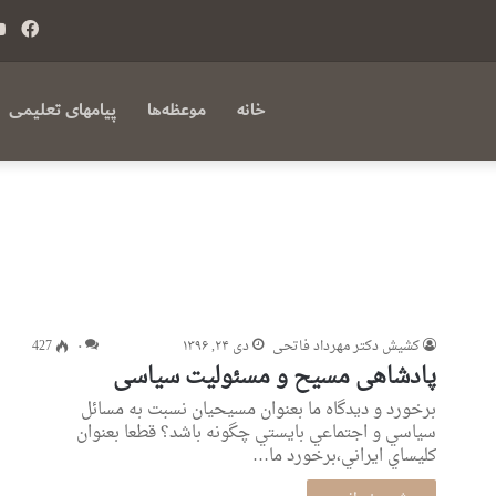
فی
بوک
خانه
موعظه‌ها
پیامهای تعلیمی
کشیش دکتر مهرداد فاتحی
دی ۲۴, ۱۳۹۶
۰
427
پادشاهی مسیح و مسئولیت سیاسی
برخورد و ديدگاه ما بعنوان مسيحيان نسبت به مسائل
سياسي و اجتماعي بايستي چگونه باشد؟ قطعا بعنوان
كليساي ايراني،برخورد ما…