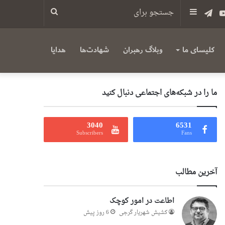
س
یوتیوب
تلگرام
سایدبار
جستجو
برای
کلیسای ما
وبلاگ رهبران
شهادت‌ها
هدایا
ما را در شبکه‌های اجتماعی دنبال کنید
3040
6531
Subscribers
Fans
آخرین مطالب
اطاعت در امور کوچک
کشیش شهریار گرجى
6 روز پیش