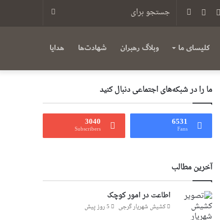
س
یوتیوب
تلگرام
سایدبار
جستجو
برای
کلیسای ما
وبلاگ رهبران
شهادت‌ها
هدایا
ما را در شبکه‌های اجتماعی دنبال کنید
3040
6531
Subscribers
Fans
آخرین مطالب
اطاعت در امور کوچک
کشیش شهریار گرجى
5 روز پیش