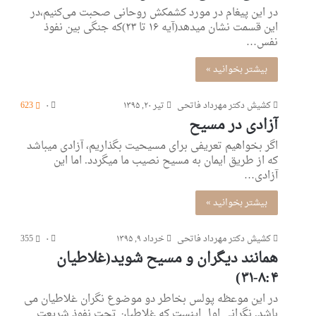
در این پیغام در مورد کشمکش روحانی صحبت می‌کنیم،در
این قسمت نشان میدهد(آیه ۱۶ تا ۲۳)که جنگی بین نفوذ
نفس…
بیشتر بخوانید »
کشیش دکتر مهرداد فاتحی
تیر ۲۰, ۱۳۹۵
۰
623
آزادی در مسیح
اگر بخواهیم تعریفی برای مسیحیت بگذاریم، آزادی میباشد
که از طریق ایمان به مسیح نصیب ما میگردد. اما این
آزادی…
بیشتر بخوانید »
کشیش دکتر مهرداد فاتحی
خرداد ۹, ۱۳۹۵
۰
355
همانند دیگران و مسیح شوید(غلاطیان
۸:۴-۳۱)
در این موعظه پولس بخاطر دو موضوع نگران غلاطیان می
باشد. نگرانی اول اینست که غلاطیان تحت نفوذ شریعت