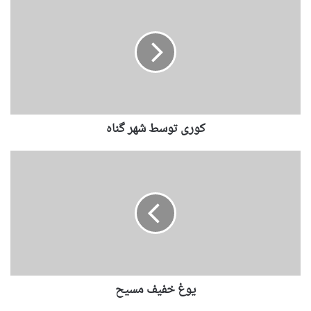
کوری توسط شهر گناه
یوغ خفیف مسیح