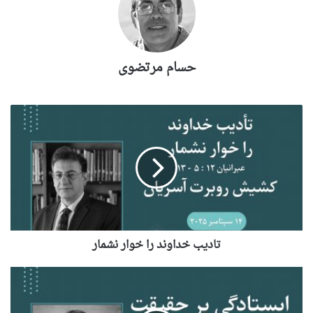
حسام مرتضوی
تادیب خداوند را خوار نشمار