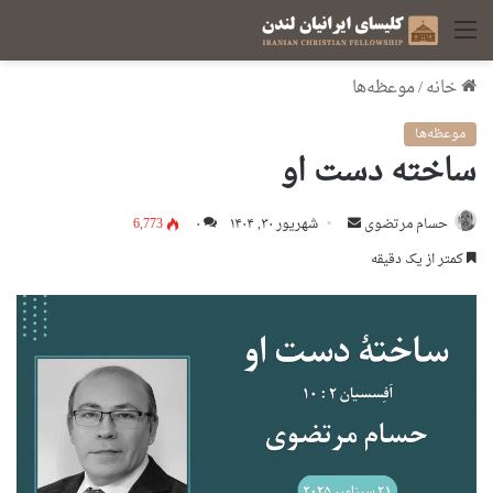
منو
خانه
/
موعظه‌ها
موعظه‌ها
ساخته دست او
ارسال
حسام مرتضوی
شهریور ۳۰, ۱۴۰۴
۰
6,773
ایمیل
کمتر از یک دقیقه