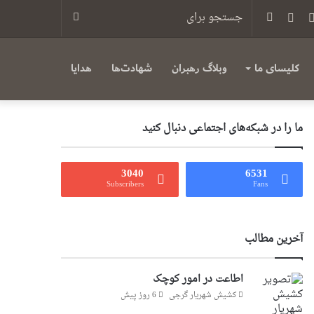
س
یوتیوب
تلگرام
سایدبار
جستجو
برای
کلیسای ما
وبلاگ رهبران
شهادت‌ها
هدایا
ما را در شبکه‌های اجتماعی دنبال کنید
3040
6531
Subscribers
Fans
آخرین مطالب
اطاعت در امور کوچک
کشیش شهریار گرجى
6 روز پیش