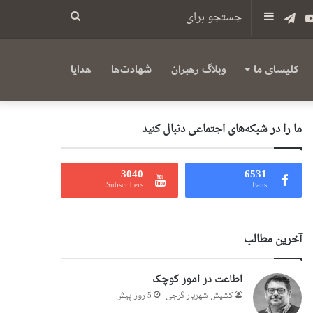
س
یوتیوب
تلگرام
سایدبار
جستجو
برای
کلیسای ما
وبلاگ رهبران
شهادت‌ها
هدایا
ما را در شبکه‌های اجتماعی دنبال کنید
3040
6531
Subscribers
Fans
آخرین مطالب
اطاعت در امور کوچک
کشیش شهریار گرجى
5 روز پیش