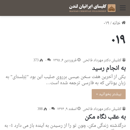
منو
خانه
/
۰۱۹
۰۱۹
کشیش دکتر مهرداد فاتحی
فروردین ۶, ۱۳۹۵
۰
373
به انجام رسید
یکی از آخرین هفت سخن عیسی برروی صلیب این بود ”تِتِلستای” به
زبان یونانی که به فارسی ترجمه شده است…
بیشتر بخوانید »
کشیش دکتر مهرداد فاتحی
اسفند ۹, ۱۳۹۴
۰
398
به عقب نگاه مکن
درگذشته زندگی مکن، چون تو را از رسیدن به آینده باز می دارد 1- به