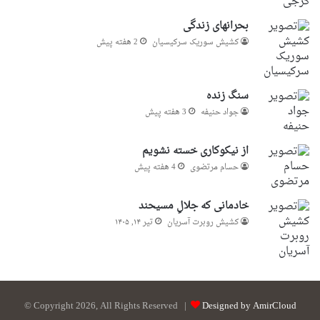
بحرانهای زندگی
کشیش سوریک سرکیسیان
2 هفته پیش
سنگ زنده
جواد حنیفه
3 هفته پیش
از نیکوکاری خسته نشویم
حسام مرتضوی
4 هفته پیش
خادمانی که جلالِ مسیحند
کشیش روبرت آسریان
تیر ۱۴, ۱۴۰۵
© Copyright 2026, All Rights Reserved |
Designed by AmirCloud