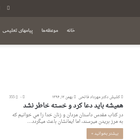
فی
بوک
خانه
موعظه‌ها
پیامهای تعلیمی
کشیش دکتر مهرداد فاتحی
بهمن ۱۲, ۱۳۹۶
۰
355
همیشه باید دعا کرد و خسته خاطر نشد
در كتاب مقدس داستان مردان و زنان خدا را مي خوانيم كه
به مرز بريدن ميرسند، اما ايمانشان باعث ميگردد…
بیشتر بخوانید »