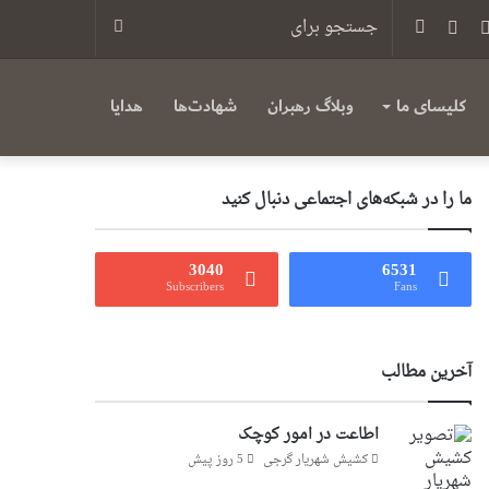
س
یوتیوب
تلگرام
سایدبار
جستجو
برای
کلیسای ما
وبلاگ رهبران
شهادت‌ها
هدایا
ما را در شبکه‌های اجتماعی دنبال کنید
3040
6531
Subscribers
Fans
آخرین مطالب
اطاعت در امور کوچک
کشیش شهریار گرجى
5 روز پیش